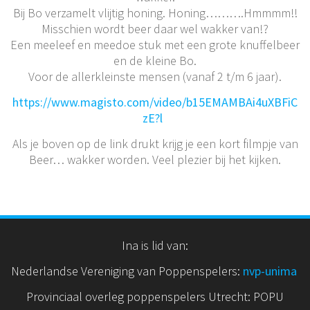
Bij Bo verzamelt vlijtig honing. Honing……….Hmmmm!!
Misschien wordt beer daar wel wakker van!?
Een meeleef en meedoe stuk met een grote knuffelbeer
en de kleine Bo.
Voor de allerkleinste mensen (vanaf 2 t/m 6 jaar).
https://www.magisto.com/video/b15EMAMBAi4uXBFiC
zE?l
Als je boven op de link drukt krijg je een kort filmpje van
Beer… wakker worden. Veel plezier bij het kijken.
Ina is lid van:
Nederlandse Vereniging van Poppenspelers:
nvp
-unima
Provinciaal overleg poppenspelers Utrecht: POPU