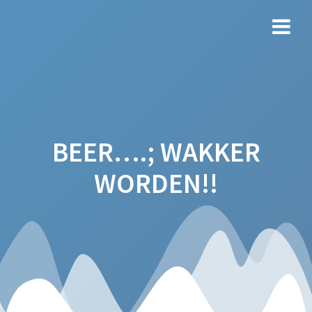
Ga
naar
de
inhoud
BEER….; WAKKER
WORDEN!!