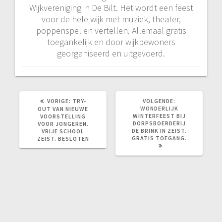
Wijkvereniging in De Bilt. Het wordt een feest
voor de hele wijk met muziek, theater,
poppenspel en vertellen. Allemaal gratis
toegankelijk en door wijkbewoners
georganiseerd en uitgevoerd.
VORIG
VOLGEND
VORIGE:
TRY-
VOLGENDE:
BERICHT:
BERICHT:
WONDERLIJK
OUT VAN NIEUWE
WINTERFEEST BIJ
VOORSTELLING
DORPSBOERDERIJ
VOOR JONGEREN.
DE BRINK IN ZEIST.
VRIJE SCHOOL
GRATIS TOEGANG.
ZEIST. BESLOTEN