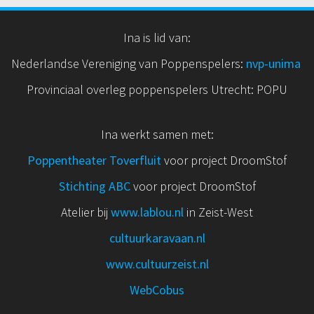
Ina is lid van:
Nederlandse Vereniging van Poppenspelers:
nvp
-unima
Provinciaal overleg poppenspelers Utrecht: POPU
Ina werkt samen met:
Poppentheater Toverfluit
voor project DroomStof
Stichting ABC
voor project DroomStof
Atelier bij
www.lablou.nl
in Zeist-West
cultuurkaravaan.nl
www.cultuurzeist.nl
WebCobus