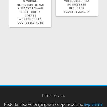
VORIG
VOLGEND
VORIGE:
VOLGENDE:
BI- BA
BERICHT:
BERICHT:
BOSBEESTEN
HERFSTEDITIE VAN
BESLOTEN
KUNSTKARAVAAN
VOORSTELLING
BONTE BOEL ;
DIVERSE
WORKSHOPS EN
VOORSTELLINGEN
Ina is lid van:
Nederlandse Vereniging van Poppenspelers:
nvp
-unima