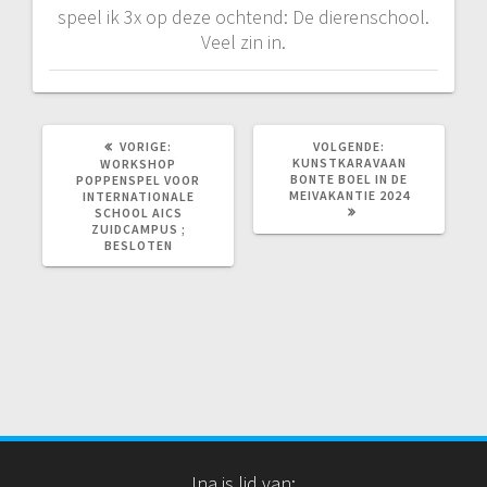
speel ik 3x op deze ochtend: De dierenschool.
Veel zin in.
VORIG
VOLGEND
VORIGE:
VOLGENDE:
BERICHT:
BERICHT:
KUNSTKARAVAAN
WORKSHOP
BONTE BOEL IN DE
POPPENSPEL VOOR
MEIVAKANTIE 2024
INTERNATIONALE
SCHOOL AICS
ZUIDCAMPUS ;
BESLOTEN
Ina is lid van: