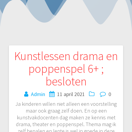
Kunstlessen drama en
Bericht
poppenspel 6+ ;
navigatie
besloten
Admin
11 april 2021
0
Ja kinderen willen niet alleen een voorstelling
maar ook graag zelf doen. En op een
kunstvakdocenten dag maken ze kennis met
drama, theater en poppenspel. Thema mag ik
zelf bepalen en lente is wel in goede in deze