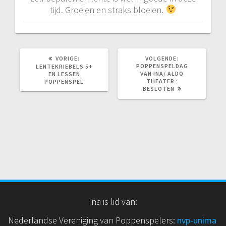
tijd. Groeien en straks bloeien.
VORIG
VOLGEND
VORIGE:
VOLGENDE:
BERICHT:
BERICHT:
POPPENSPELDAG
LENTEKRIEBELS 5+
VAN INA/ ALDO
EN LESSEN
THEATER ;
POPPENSPEL
BESLOTEN
Ina is lid van:
Nederlandse Vereniging van Poppenspelers:
nvp
-unima