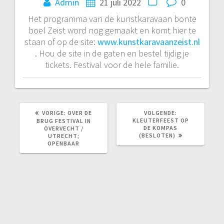
Admin
21 juli 2022
0
Het programma van de kunstkaravaan bonte
boel Zeist word nog gemaakt en komt hier te
staan of op de site:
www.kunstkaravaanzeist.nl
. Hou de site in de gaten en bestel tijdig je
tickets. Festival voor de hele familie.
VORIG
VOLGEND
VORIGE:
OVER DE
VOLGENDE:
BERICHT:
BERICHT:
KLEUTERFEEST OP
BRUG FESTIVAL IN
DE KOMPAS
OVERVECHT /
(BESLOTEN)
UTRECHT;
OPENBAAR