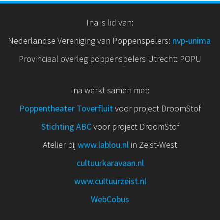
Ina is lid van:
Nederlandse Vereniging van Poppenspelers:
nvp
-unima
Provinciaal overleg poppenspelers Utrecht: POPU
Ina werkt samen met:
Poppentheater Toverfluit
voor project DroomStof
Stichting ABC
voor project DroomStof
Atelier bij
www.lablou.nl
in Zeist-West
cultuurkaravaan.nl
www.cultuurzeist.nl
WebCobus