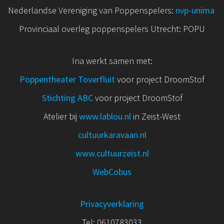
Nederlandse Vereniging van Poppenspelers:
nvp
-unima
Provinciaal overleg poppenspelers Utrecht: POPU
Ina werkt samen met:
Poppentheater Toverfluit
voor project DroomStof
Stichting ABC
voor project DroomStof
Atelier bij
www.lablou.nl
in Zeist-West
cultuurkaravaan.nl
www.cultuurzeist.nl
WebCobus
Privacyverklaring
Tel: 0610783033