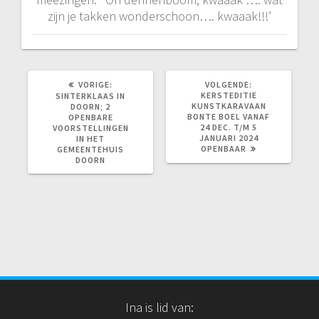
zijn je takken wonderschoon…. kwaaak!!!’
VORIG
VOLGEND
VORIGE:
VOLGENDE:
BERICHT:
BERICHT:
KERSTEDITIE
SINTERKLAAS IN
KUNSTKARAVAAN
DOORN; 2
BONTE BOEL VANAF
OPENBARE
24 DEC. T/M 5
VOORSTELLINGEN
JANUARI 2024
IN HET
OPENBAAR
GEMEENTEHUIS
DOORN
Ina is lid van: