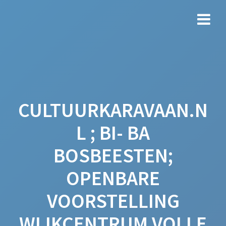
Ga
naar
de
inhoud
CULTUURKARAVAAN.N
L ; BI- BA
BOSBEESTEN;
OPENBARE
VOORSTELLING
WIJKCENTRUM VOLLE