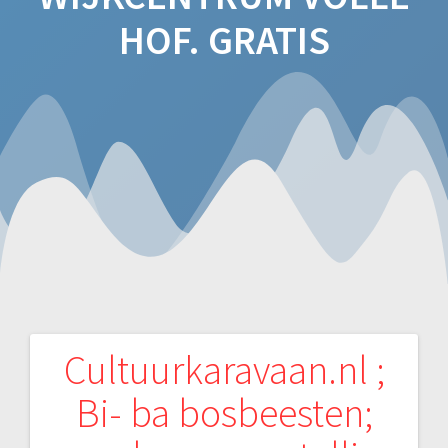
HOF. GRATIS
Cultuurkaravaan.nl ;
Bericht
Bi- ba bosbeesten;
navigatie