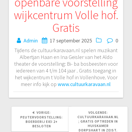
openbare voorstelling
wijkcentrum Volle hof.
Gratis
Admin
17 september 2025
0
Tijdens de cultuurkaravaan.nl spelen muzikant
Albertjan Haan en Ina Geisler van het Aldo
theater de voorstelling: Bi- ba bosbeesten voor
iedereen van 4 t/m 104 jaar . Gratis toegang in
het wijkcentrum t Volle hof in Vollenhove. Voor
meer info kijk op
www.cultuurkaravaan.nl
VORIG
VOLGEND
VORIGE:
VOLGENDE:
BERICHT:
BERICHT:
CULTUURKARAVAAN.NL
PEUTERVOORSTELLING:
; GRATIS OPTREDEN IN
BOERDERIJ EIEI 2+
HUISKAMER
BESLOTEN
DORPSHART IN ZEIST.