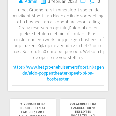
Admin
3 februari 2023
0
In het Groene huis in Amersfoort spelen de
muzikant Albert-Jan Haan en ik de voorstelling
bi-ba bosbeesten als openbare voorstelling.
Graag reserveren op: info@aldo.nl en ter
plekke betalen met pin of contant. Plus
aansluitend een workshop je eigen bosbeest of
pop maken. Kijk op de agenda van het Groene
huis: Kosten: 5,50 euro per persoon. Welkom bij
de openbare voorstelling.
https://www.hetgroenehuisamersfoort.nl/agen
da/aldo-poppentheater-speelt-bi-ba-
bosbeesten
VORIG
VOLGEND
VORIGE:
BI-BA
VOLGENDE:
BI-BA
BERICHT:
BERICHT:
BOSBEESTEN 4+
BOSBEESTEN 4+
BESLOTEN
FAMILIE ; FORT
VOORSTELLING
GAGEL BESLOTEN