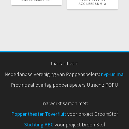
AZC LEERSUM
Ina is lid van:
Nederlandse Vereniging van Poppenspelers:
nvp
-unima
Provinciaal overleg poppenspelers Utrecht: POPU
Ina werkt samen met:
Poppentheater Toverfluit
voor project DroomStof
Stichting ABC
voor project DroomStof