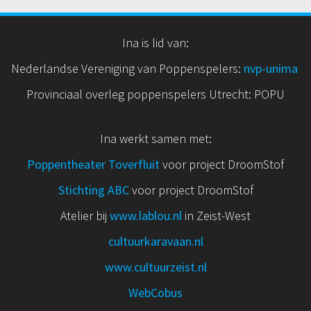
Ina is lid van:
Nederlandse Vereniging van Poppenspelers:
nvp
-unima
Provinciaal overleg poppenspelers Utrecht: POPU
Ina werkt samen met:
Poppentheater Toverfluit
voor project DroomStof
Stichting ABC
voor project DroomStof
Atelier bij
www.lablou.nl
in Zeist-West
cultuurkaravaan.nl
www.cultuurzeist.nl
WebCobus