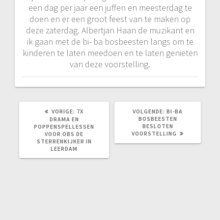
een dag per jaar een juffen en meesterdag te
doen en er een groot feest van te maken op
deze zaterdag. Albertjan Haan de muzikant en
ik gaan met de bi- ba bosbeesten langs om te
kinderen te laten meedoen en te laten genieten
van deze voorstelling.
VORIG
VOLGEND
VORIGE:
7X
VOLGENDE:
BI-BA
BERICHT:
BERICHT:
BOSBEESTEN
DRAMA EN
BESLOTEN
POPPENSPELLESSEN
VOORSTELLING
VOOR OBS DE
STERRENKIJKER IN
LEERDAM