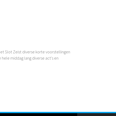
 Slot Zeist diverse korte voorstellingen
e hele middag lang diverse act's en