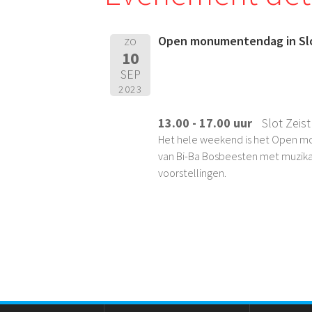
Open monumentendag in Slot 
ZO
10
SEP
2023
13.00 - 17.00 uur
Slot Zeist
Het hele weekend is het Open mon
van Bi-Ba Bosbeesten met muzikant
voorstellingen.