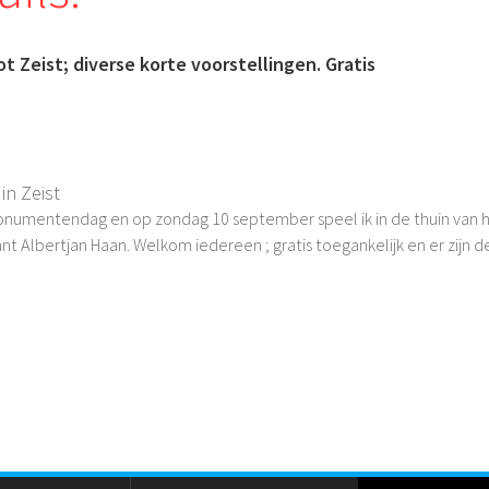
Zeist; diverse korte voorstellingen. Gratis
 in Zeist
umentendag en op zondag 10 september speel ik in de thuin van het
 Albertjan Haan. Welkom iedereen ; gratis toegankelijk en er zijn d