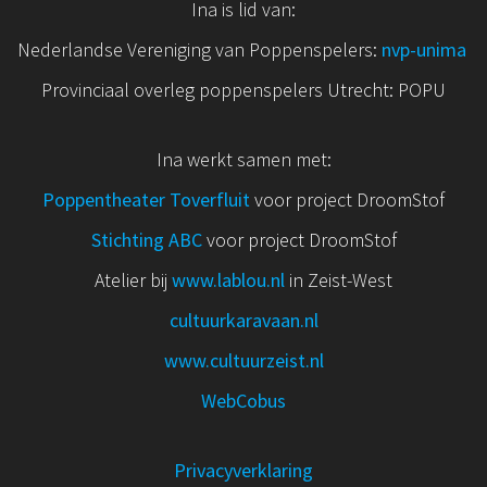
Ina is lid van:
Nederlandse Vereniging van Poppenspelers:
nvp
-unima
Provinciaal overleg poppenspelers Utrecht: POPU
Ina werkt samen met:
Poppentheater Toverfluit
voor project DroomStof
Stichting ABC
voor project DroomStof
Atelier bij
www.lablou.nl
in Zeist-West
cultuurkaravaan.nl
www.cultuurzeist.nl
WebCobus
Privacyverklaring