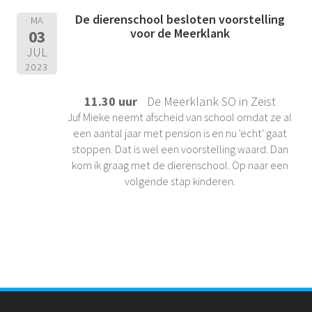
De dierenschool besloten voorstelling
MA
voor de Meerklank
03
JUL
2023
11.30 uur
De Meerklank SO in Zeist
Juf Mieke neemt afscheid van school omdat ze al
een aantal jaar met pension is en nu 'echt' gaat
stoppen. Dat is wel een voorstelling waard. Dan
kom ik graag met de dierenschool. Op naar een
volgende stap kinderen.