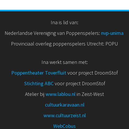
Ina is lid van:
Nederlandse Vereniging van Poppenspelers:
nvp
-unima
Provinciaal overleg poppenspelers Utrecht: POPU
Ina werkt samen met:
Poppentheater Toverfluit
voor project DroomStof
Stichting ABC
voor project DroomStof
Atelier bij
www.lablou.nl
in Zeist-West
cultuurkaravaan.nl
www.cultuurzeist.nl
WebCobus