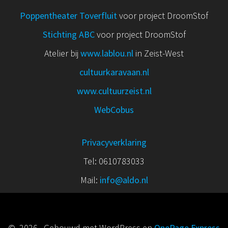
Poppentheater Toverfluit
voor project DroomStof
Stichting ABC
voor project DroomStof
Atelier bij
www.lablou.nl
in Zeist-West
cultuurkaravaan.nl
www.cultuurzeist.nl
WebCobus
Privacyverklaring
Tel: 0610783033
Mail:
info@aldo.nl
© 2026 . Gebouwd met WordPress en
OnePage Express