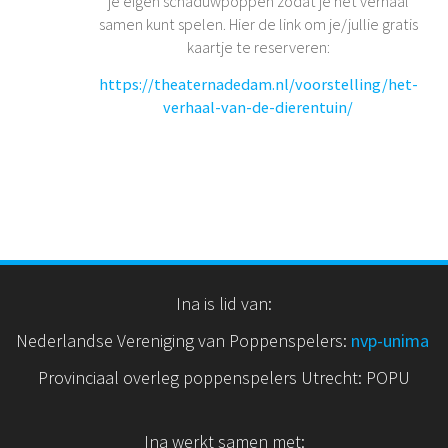
je eigen schaduwpoppen zodat je het verhaal
samen kunt spelen. Hier de link om je/jullie gratis
kaartje te reserveren:
https://theaternadedam.nl/voorstelling/het-
verhaal-van-de-dierentuin/
Ina is lid van:
Nederlandse Vereniging van Poppenspelers:
nvp
-unima
Provinciaal overleg poppenspelers Utrecht: POPU
Ina werkt samen met: