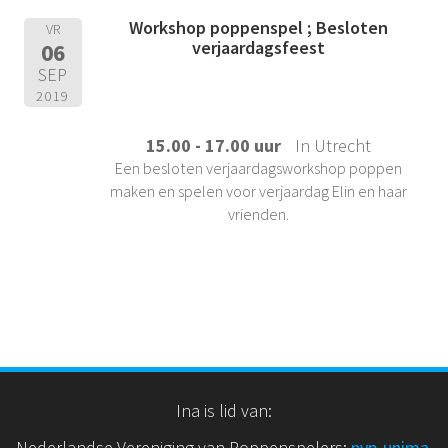
Workshop poppenspel ; Besloten
VR
verjaardagsfeest
06
SEP
2019
15.00 - 17.00 uur
In Utrecht
Een besloten verjaardagsworkshop poppen
maken en spelen voor verjaardag Elin en haar
vrienden.
Ina is lid van:
Nederlandse Vereniging van Poppenspelers:
nvp
-unima