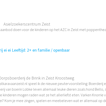
r
Asielzoekerscentrum Zeist
 aanbod doen voor de kinderen op het AZC in Zeist met poppenthe
ij ei ei Leeftijd: 2+ en familie / openbaar
Dorpsboerderij de Brink in Zeist Kroostweg
stkaravaanzeist.nl speel ik de nieuwe peutervoorstelling: Boerderij ei
rij van boerin Lobke leven allemaal leuke dieren zoals hond Bello, 
 kinderen mogen raden wat ze het allerliefst eten. Varken Knorrie 
dit ei? Kom je mee zingen, spelen en meebeleven wat er allemaal op 