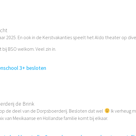
cht
ar 2025. En ook in de Kerstvakanties speelt het Aldo theater op dive
 bij BSO welkom. Veel zin in.
enschool 3+ besloten
rderij de Brink
g op de deel van de Dorpsboerderij. Besloten dat wel
Ik verheug m
mix van Mexikaanse en Hollandse familie komt bij elkaar.