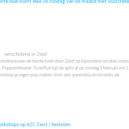
nte boel komt elke 2e zondag van de maand met voorstell
r
verschillend in Zeist
 Kunstkaravaan de bonte boel door Zeist op bijzondere locaties zoals:
. Poppentheater Toverfluit bijt de spitz af op zondag 9 februari om 1
rkshop je eigen pop maken. Voor alle speeldata en locaties zie :
rkshops op AZC Zeist / besloten