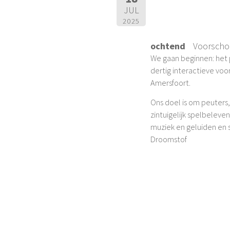
JUL
2025
ochtend
Voorscho
We gaan beginnen: het 
dertig interactieve vo
Amersfoort.
Ons doel is om peuters,
zintuigelijk spelbelev
muziek en geluiden en s
Droomstof