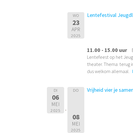
Lentefestival Jeugd
WO
23
APR
2025
11.00 - 15.00 uur
Lentefeest op het Jeug
theater. Thema: terug i
dus welkom allemaal.
Vrijheid vier je same
DI
DO
06
MEI
2025
08
MEI
2025