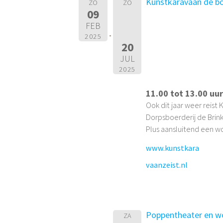
Kunstkaravaan de bo
ZO
ZO
09
FEB
2025
20
JUL
2025
11.00 tot 13.00 uu
Ook dit jaar weer reist
Dorpsboerderij de Brink
Plus aansluitend een wo
www.kunstkara
vaanzeist.nl
Poppentheater en wo
ZA