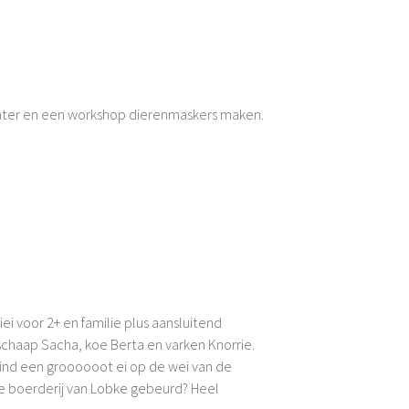
ater en een workshop dierenmaskers maken.
ei voor 2+ en familie plus aansluitend
schaap Sacha, koe Berta en varken Knorrie.
vind een groooooot ei op de wei van de
de boerderij van Lobke gebeurd? Heel