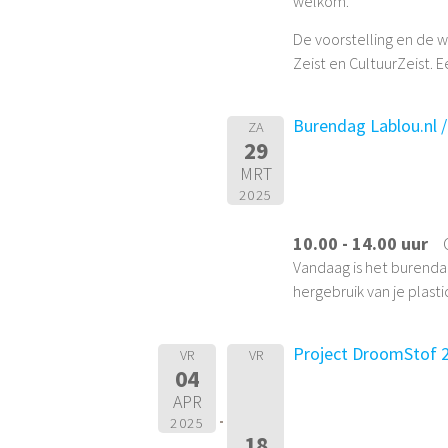
welkom.
De voorstelling en de 
Zeist en CultuurZeist. 
Burendag Lablou.nl /
ZA
29
MRT
2025
10.00 - 14.00 uur
Vandaag is het burendag
hergebruik van je plast
Project DroomStof 2 t
VR
VR
04
APR
2025
18