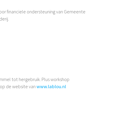
door financiele ondersteuning van Gemeente
erij.
Rommel tot hergebruik. Plus workshop
k op de website van
www.lablou.nl